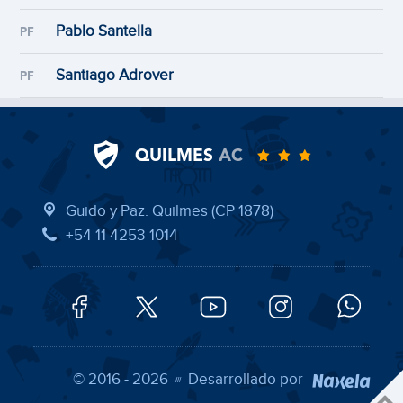
Pablo Santella
PF
Santiago Adrover
PF
QUILMES
AC
Guido y Paz. Quilmes (CP 1878)
+54 11 4253 1014
© 2016 - 2026
Desarrollado por
///