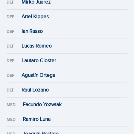
Mirko Juarez
DEF
Ariel Kippes
DEF
Ian Rasso
DEF
Lucas Romeo
DEF
Lautaro Closter
DEF
Agustín Ortega
DEF
Raul Lozano
DEF
Facundo Yozwiak
MED
Ramiro Luna
MED
Joaquin Postigo